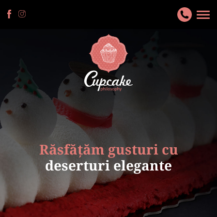
Răsfățăm gusturi cu
deserturi elegante