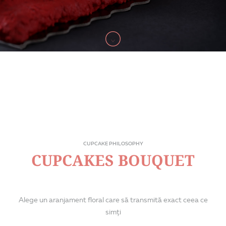
CUPCAKE PHILOSOPHY
CUPCAKES BOUQUET
Alege un aranjament floral care să transmită exact ceea ce
simți