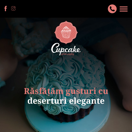
Răsfățăm gusturi cu
deserturi elegante