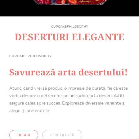
CUPCAKE PHILOSOPHY
DESERTURI ELEGANTE
CUPCAKE PHILOSOPHY
Savurează arta desertului!
Atunci când vrei să produci o impresie de durată, fie că este
vorba despre o petrecere sau un cadou, arta desertului îți
asigură calea spre succes. Explorează diversele variante și
alege-ți preferatele.
DETALII
CERE OFERTĂ