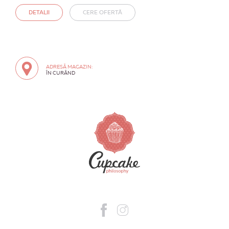
DETALII
CERE OFERTĂ
ADRESĂ MAGAZIN:
ÎN CURÂND