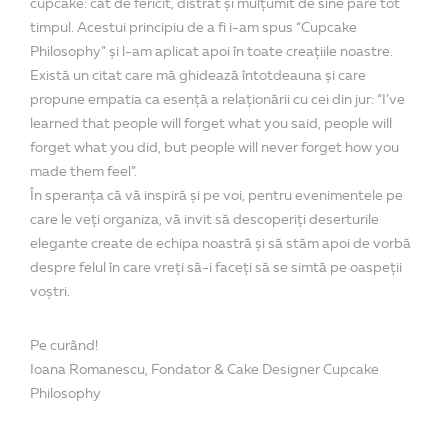
cupcake: cât de fericit, distrat și mulțumit de sine pare tot
timpul. Acestui principiu de a fi i-am spus “Cupcake
Philosophy” și l-am aplicat apoi în toate creațiile noastre.
Există un citat care mă ghidează întotdeauna și care
propune empatia ca esență a relaționării cu cei din jur: “I’ve
learned that people will forget what you said, people will
forget what you did, but people will never forget how you
made them feel”.
În speranța că vă inspiră și pe voi, pentru evenimentele pe
care le veți organiza, vă invit să descoperiți deserturile
elegante create de echipa noastră și să stăm apoi de vorbă
despre felul în care vreți să-i faceți să se simtă pe oaspeții
voștri.
Pe curând!
Ioana Romanescu, Fondator & Cake Designer Cupcake
Philosophy