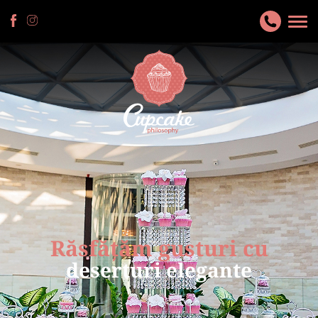
Răsfățăm gusturi cu
deserturi elegante
Super prăjituri, foarte mult profesionalism, atenție la detalii și la
dorințele clienților! Fac lucrurile cu drag și se vede asta.
Recomand cu drag!
Mihaela