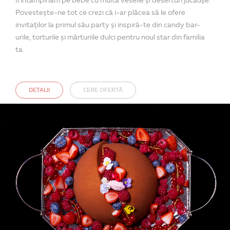
Îl întâmpinăm pe bebe cu multă veselie și deserturi jucăușe.
Povestește-ne tot ce crezi că i-ar plăcea să le ofere
invitaților la primul său party și inspiră-te din candy bar-
urile, torturile și mărturiile dulci pentru noul star din familia
ta.
DETALII
CERE OFERTĂ